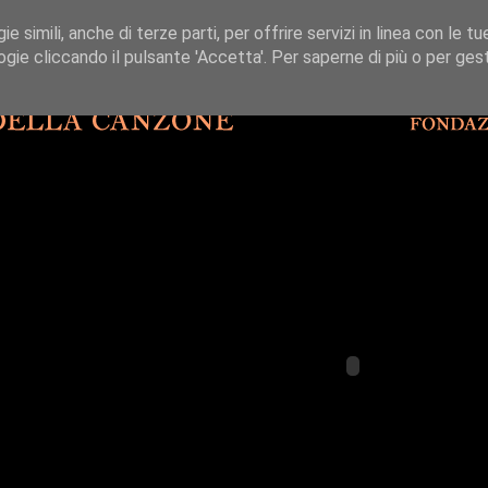
 simili, anche di terze parti, per offrire servizi in linea con le tu
gie cliccando il pulsante 'Accetta'. Per saperne di più o per gesti