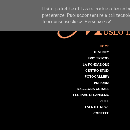
Il sito potrebbe utilizzare cookie o tecnologie
preferenze. Puoi acconsentire a tali tecnolo
tuoi consensi clicca 'Personalizza'.
HOME
IL MUSEO
ERIO TRIPODI
LA FONDAZIONE
CENTRO STUDI
FOTOGALLERY
EDITORIA
RASSEGNA CORALE
FESTIVAL DI SANREMO
VIDEO
EVENTI E NEWS
CONTATTI