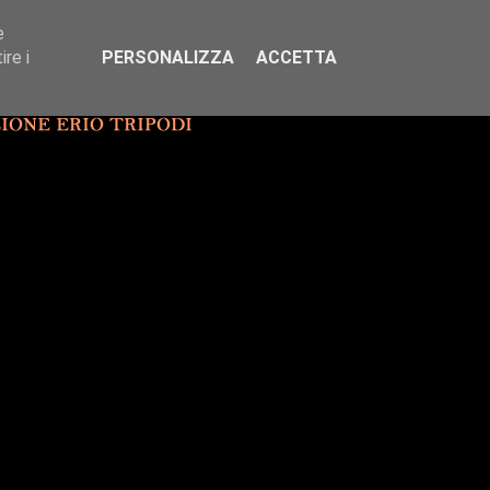
e
re i
PERSONALIZZA
ACCETTA